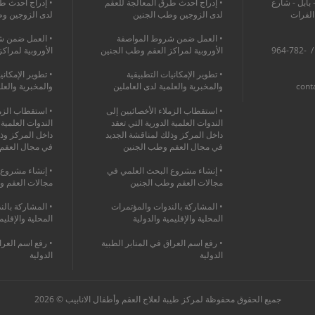
 بابل - شارع
• إدراج أحدث طرق المعالجة للعقم
• إدراج أحدث ط
 الفرات
لدى الزوجين وطب الجنين
لدى الزوجين و
• العمل ضمن شروط المواصفة
• العمل ضمن ش
964-760-1368-475+ / 964-782-
الأوروبية لمراكز العقم وطب الجنين
الأوروبية لمراك
• تطوير الإمكانيات التطبيقية
• تطوير الإمكاني
cont
والمخبرية والعلمية لدى العاملين
والمخبرية والعل
• استقطاب الزملاء الأخصائيين إلى
• استقطاب الزمل
الندوات العلمية الدورية التي تعقد
الندوات العلمية 
داخل المركز وذلك لمناقشة الجديد
داخل المركز وذ
في مجال العقم وطب الجنين
في مجال العقم
• إنشاء مشروع البحث العلمي في
• إنشاء مشروع 
مجالات العقم وطب الجنين
مجالات العقم و
• المشاركة بالندوات والمؤتمرات
• المشاركة بالن
المحلية والإقليمية والدولية
المحلية والإقليم
• رفع اسم العراق في المنابر الطبية
• رفع اسم العرا
الدولية
الدولية
جميع الحقوق محفوظة لمركز طيبة لعلاج العقم وأطفال الانابيب © 2026