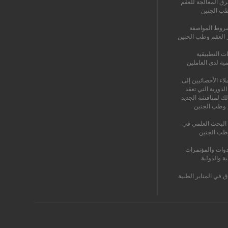
رق المعالجة للعقم
طب الجنين
روط المواصفة
ز العقم وطب الجنين
ات التطبيقية
مية لدى العاملين
اء الأخصائيين إلى
الدورية التي تعقد
لك لمناقشة الجديد
 وطب الجنين
البحث العلمي في
طب الجنين
دوات والمؤتمرات
ية والدولية
ق في المنابر الطبية