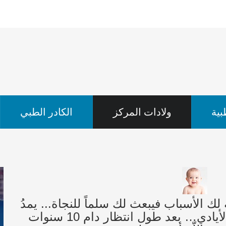
ية
ولادات المركز
الكادر الطبي
 لك الأسباب فيبعث لك سلماً للنجاة... يمدُ
الله لك يديهُ في الوقت الذي كُفت فيه الأيادي… بعد طول انتظار دام 10 سنوات