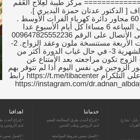
========= مركز طيبة لعِلاج العُقم
ف [ الدكتور عدنان حمزة البديري ].
#العنوان : العراق - بابل - الحله - شارع 60 مجاور دائرة كهرباء الفرات الأوسط .
#أوقات_الدوام من الساعه 8 صباحاً حتى الساعه 6 مساءا كل أيام الأسبوع عدا
الجمعة عطلة المركز . للأستفسار : يرجى الأتصال على الرقم 009647825552236
#شروط_المراجعة 1-جلب المستمسكات الأربعة مستنسخة ملون وعقد الزواج. 2-
تكون مراجعة الزوجة 2-3 أيام بالدورة الشهرية 3- في حال غياب الدورة أكثر من
1 أيام تكون المراجعة في يوم آخر . 4- الزوج تكون مراجعته بعد الأمتناع عن
5-ليس شرطاً حضور الزوجين في نفس اليوم أذا لم تتوفر بهم
شروط المراجعه رابط قناة مركز طيبة على التلكرام ‏https://t.me/tibacenter رابط
مركز طيبة على الانستكرام : ‏https://instagram.com/dr.adnan_albdairi?
خدماتنا
اهدافنا
 بابل - شارع
• إدراج أحدث طرق المعالجة للعقم
• إدراج أحدث ط
 الفرات
لدى الزوجين وطب الجنين
لدى الزوجين و
• العمل ضمن شروط المواصفة
• العمل ضمن ش