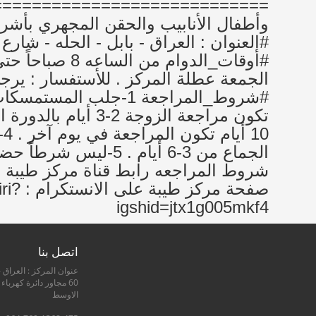
===============================
وأطفال الأنابيب والحقن المجهري بأشرا
0
الجماع من 3-6 أيام . 
صفحة 
igshid=jtx1g005mkf4
اتصل بنا
عنوان المركز : العراق -
60 مجاور دائرة كهرباء
الاوسط