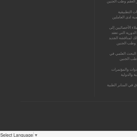
ز العقم وطب الجنين
ات التطبيقية
مية لدى العاملين
اء الأخصائيين إلى
الدورية التي تعقد
لك لمناقشة الجديد
 وطب الجنين
البحث العلمي في
طب الجنين
دوات والمؤتمرات
ية والدولية
ق في المنابر الطبية
Select Language
▼