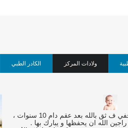
ية
ولادات المركز
الكادر الطبي
كل حدث سيء في حياتك ورائه لطف خفي ف ثق بالله بعد عقم دام 10 سنوات ،
راجين الله ان يحفظها و يبارك بها .