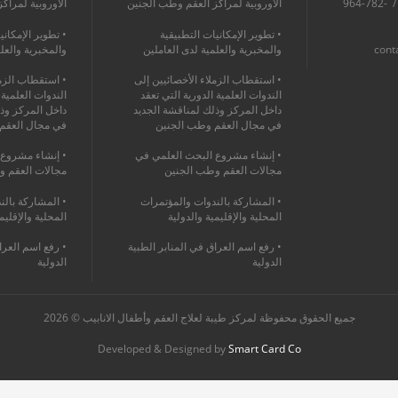
964-760-1368-475+ / 964-782-
الأوروبية لمراكز العقم وطب الجنين
الأوروبية لمراك
• تطوير الإمكانيات التطبيقية
• تطوير الإمكاني
cont
والمخبرية والعلمية لدى العاملين
والمخبرية والعل
• استقطاب الزملاء الأخصائيين إلى
• استقطاب الزمل
الندوات العلمية الدورية التي تعقد
الندوات العلمية 
داخل المركز وذلك لمناقشة الجديد
داخل المركز وذ
في مجال العقم وطب الجنين
في مجال العقم
• إنشاء مشروع البحث العلمي في
• إنشاء مشروع 
مجالات العقم وطب الجنين
مجالات العقم و
• المشاركة بالندوات والمؤتمرات
• المشاركة بالن
المحلية والإقليمية والدولية
المحلية والإقليم
• رفع اسم العراق في المنابر الطبية
• رفع اسم العرا
الدولية
الدولية
جميع الحقوق محفوظة لمركز طيبة لعلاج العقم وأطفال الانابيب © 2026
Developed & Designed by
Smart Card Co