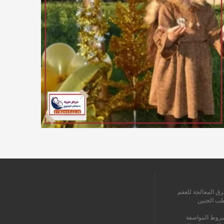
رق المعالجة للعقم
طب الجنين
روط المواصفة