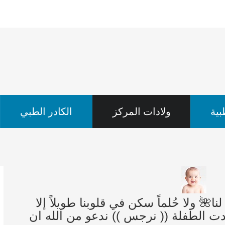
ية
ولادات المركز
الكادر الطبي
نا🌺 ولا حُلماً سكن في قلوبنا طويلاً إلا
انتظار ولدت الطفلة (( نرجس )) ندعو من الله ان