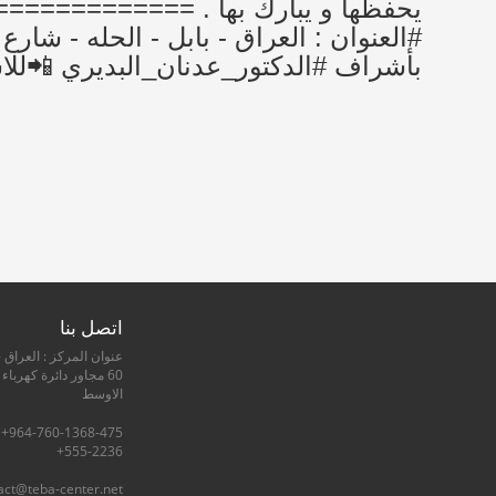
يحفظها و يبارك بها . ==========
بأشراف #الدكتور_عدنان_البديري 📲للاستفسار 52236
اتصل بنا
عنوان المركز : العراق -
60 مجاور دائرة كهرباء
الاوسط
555-2236+
act@teba-center.net