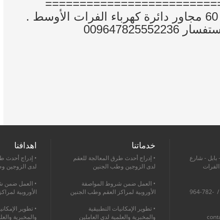
============================
#العنوان : العراق - بابل - الحله - شارع 60 مجاور دائرة كهرباء الفرات الأوسط .
0096478255
خدماتنا
اهدافنا
 بابل - شارع
• إدراج أحدث طرق المعالجة للعقم
• إدراج أحدث ط
 الفرات
لدى الزوجين وطب الجنين
لدى الزوجين و
• العمل ضمن شروط المواصفة
• العمل ضمن ش
964-760-1368-475+ / 964-782-
الأوروبية لمراكز العقم وطب الجنين
الأوروبية لمراك
• تطوير الإمكانيات التطبيقية
• تطوير الإمكاني
cont
والمخبرية والعلمية لدى العاملين
والمخبرية والعل