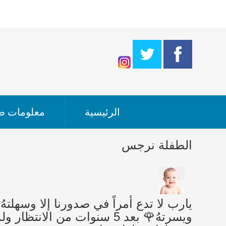
الرئيسية
معلومات طب
الطفلة نرجس
يارب لا تدع أمراً في صدورنا إلا وسهلتهُ ل
ويسرتهُ🌹 بعد 5 سنوات من ال