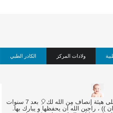
ية
ولادات المركز
الكادر الطبي
‏ثُم تغمُرك الحياة بفرحٍ لمّ تتوقعه فرَح على هيئة إنصاف مِن الله لك🎈 بعد 7 سنوات
 )) ، راجين الله ان يحفظها و يبارك بها.