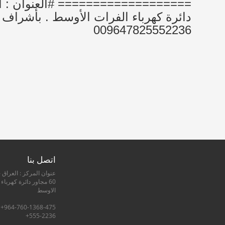
دائرة كهرباء الفرات الأوسط . بأشراف 
009647825552236
اتصل بنا
عنوان المركز : العراق -
60 مجاور دائرة كهرباء
الاوسط
555-2236+