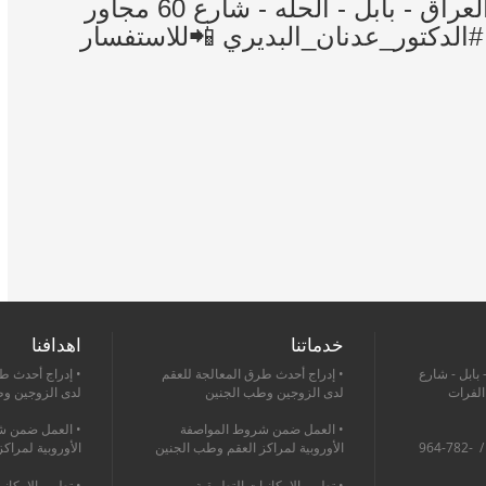
=================== #العنوان : العراق - بابل - الحله - شارع 60 مجاور
#الدكتور_عدنان_البديري 📲للاستفسار
خدماتنا
اهدافنا
 بابل - شارع
• إدراج أحدث طرق المعالجة للعقم
• إدراج أحدث ط
 الفرات
لدى الزوجين وطب الجنين
لدى الزوجين و
• العمل ضمن شروط المواصفة
• العمل ضمن ش
964-760-1368-475+ / 964-782-
الأوروبية لمراكز العقم وطب الجنين
الأوروبية لمراك
• تطوير الإمكانيات التطبيقية
• تطوير الإمكاني