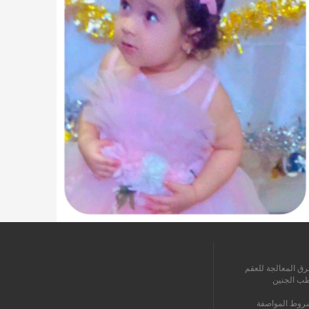
رق المعالجة للعقم
طب الجنين
روط المواصفة