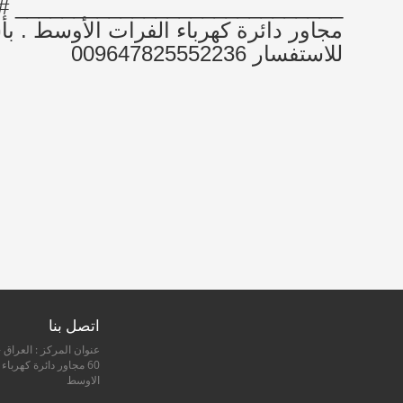
مجاور دائرة كهرباء الفرات الأوسط . ب
للاستفسار 009647825552236
اتصل بنا
عنوان المركز : العراق -
60 مجاور دائرة كهرباء
الاوسط