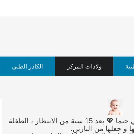
ية
ولادات المركز
الكادر الطبي
💖ربما تتأخر الاشياء الجميلة لكنها ستأتي حتما 💖 بعد 15 سنة من الانتظار ، الطفلة
ا و جعلها من البارين.