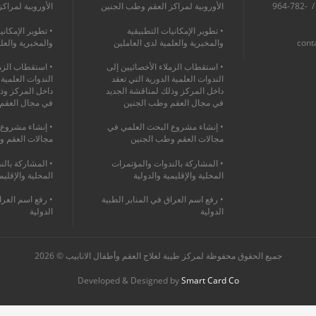
964-760-1368-475+ / 964-782-
الأوروبية لمراكز العقم وطب الجنين
الأوروبية لمراك
• تطوير الإمكانيات التطبيقية
• تطوير الإمكاني
cont
والمخبرية والعلمية لدى العاملين
والمخبرية والعل
• استقطاب الزملاء الأخصائيين إلى
• استقطاب الزمل
الندوات العلمية الدورية التي تعقد
الندوات العلمية 
داخل المركز وذلك لمناقشة الجديد
داخل المركز وذ
في مجال العقم وطب الجنين
في مجال العقم
• إنشاء مشروع البحث العلمي في
• إنشاء مشروع 
مجالات العقم وطب الجنين
مجالات العقم و
• المشاركة بالندوات والمؤتمرات
• المشاركة بالن
المحلية والإقليمية والدولية
المحلية والإقليم
• رفع اسم العراق في المنابر الطبية
• رفع اسم العرا
الدولية
الدولية
جميع الحقوق محفوظة لمركز طيبة لعلاج العقم وأطفال الانابيب © 2026
Developed & Designed by
Smart Card Co