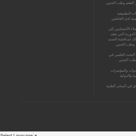
ز العقم وطب الجنين
ات التطبيقية
مية لدى العاملين
اء الأخصائيين إلى
الدورية التي تعقد
لك لمناقشة الجديد
 وطب الجنين
البحث العلمي في
طب الجنين
دوات والمؤتمرات
ية والدولية
ق في المنابر الطبية
Select Language
▼