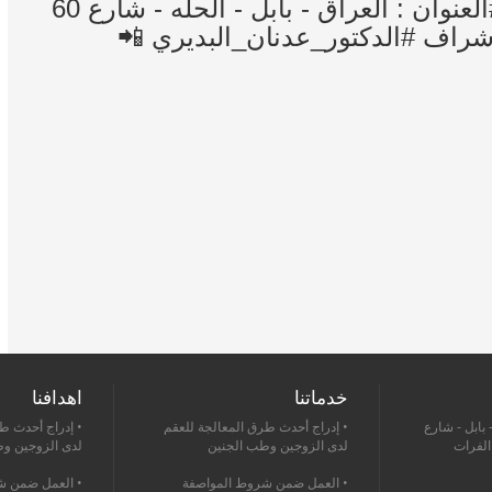
____________________________ #العنوان : العراق - بابل - الحله - شارع 60
أشراف #الدكتور_عدنان_البديري 📲
خدماتنا
اهدافنا
 بابل - شارع
• إدراج أحدث طرق المعالجة للعقم
• إدراج أحدث ط
 الفرات
لدى الزوجين وطب الجنين
لدى الزوجين و
• العمل ضمن شروط المواصفة
• العمل ضمن ش