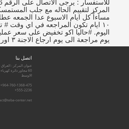
يوم مراجعة الى يوم ارجاع الاجنة ٣ اوراق وسعر العلاج من ٩٠٠ الى مليون ونص حسب الاستجابة ممكن يزيد وممكن يقل .
اتصل بنا
عنوان المركز : العراق -
60 مجاور دائرة كهرباء
الاوسط
555-2236+
act@teba-center.net