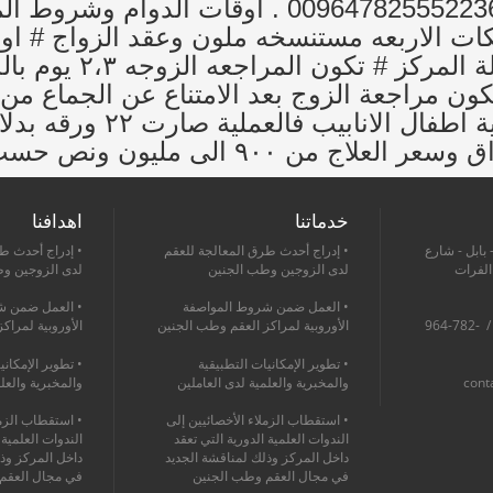
للاستفسار : يرجى الاتصال على الرقم 47825552236
مساءاً كل ايام الاس
خدماتنا
اهدافنا
 بابل - شارع
• إدراج أحدث طرق المعالجة للعقم
• إدراج أحدث ط
 الفرات
لدى الزوجين وطب الجنين
لدى الزوجين و
• العمل ضمن شروط المواصفة
• العمل ضمن ش
964-760-1368-475+ / 964-782-
الأوروبية لمراكز العقم وطب الجنين
الأوروبية لمراك
• تطوير الإمكانيات التطبيقية
• تطوير الإمكاني
cont
والمخبرية والعلمية لدى العاملين
والمخبرية والعل
• استقطاب الزملاء الأخصائيين إلى
• استقطاب الزمل
الندوات العلمية الدورية التي تعقد
الندوات العلمية 
داخل المركز وذلك لمناقشة الجديد
داخل المركز وذ
في مجال العقم وطب الجنين
في مجال العقم