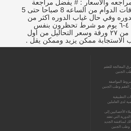
0096 . اوقات الدوام وشروط المراجعه والاسعار : # يفضل مراجعة
المركز لتقييم الحاله مع جلب المستمسكات الاربعه مستنسخه ملون وعقد الزواج # اوقات الدوام من الساعه 8 صباحا حتى 5
بوع عدا الجمعه عطلة المركز # تكون المراجعه الزوجه ٢،٣ يوم بالدوره وفي حال غياب الدوره اكثر من
١٠ ايام تكون المراجعه في اي وقت # تكون مراجعة الزوج بعد الامتناع عن الجماع من ٤-٦ يوم مو شرط تحظرون بنفس
اليوم. #حاليا اكو تخفيض على سعر عملية اطفال الانابيب فالعملية صارت ٢٢ ورقه بدلا من ٢٧ ورقة وسعر التحاليل من اول
رق المعالجة للعقم
طب الجنين
روط المواصفة
ز العقم وطب الجنين
ات التطبيقية
مية لدى العاملين
اء الأخصائيين إلى
الدورية التي تعقد
لك لمناقشة الجديد
 وطب الجنين