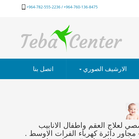
964-760-136-8475+ / 964-782-555-2236+
الارشيف الصوري
اتصل بنا
عد انتظار 5 اعوام. مركز طيبة التخصصي لعلاج العقم واطفال الانابيب
قن المجهري باشراف الدكتور عدنان البديري . العنوان : العراق - حله - شارع 60 - مجاور دائرة كهرباء الفرات الاوسط .