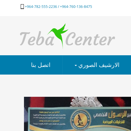
964-760-136-8475+ / 964-782-555-2236+
الارشيف الصوري
اتصل بنا