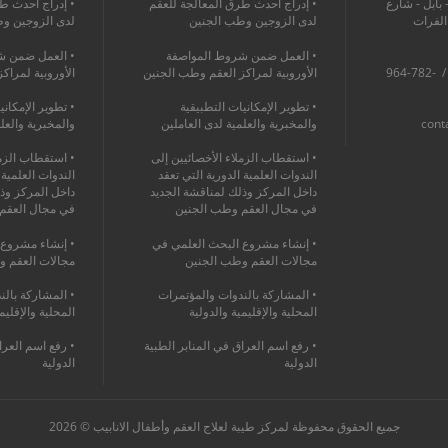
 بابل - شارع
• إدراج أحدث طرق المعالجة للعقم
• إدراج أحدث ط
 الفرات
لدى الزوجين وطب الجنين
لدى الزوجين و
• العمل ضمن شروط المواصفة
• العمل ضمن ش
964-760-1368-475+ / 964-782-
الأوروبية لمراكز العقم وطب الجنين
الأوروبية لمراك
• تطوير الإمكانيات التطبيقية
• تطوير الإمكاني
cont
والمخبرية والعلمية لدى العاملين
والمخبرية والعل
• استقطاب الزملاء الأخصائيين إلى
• استقطاب الزمل
الندوات العلمية الدورية التي تعقد
الندوات العلمية 
داخل المركز وذلك لمناقشة الجديد
داخل المركز وذ
في مجال العقم وطب الجنين
في مجال العقم
• إنشاء مشروع البحث العلمي في
• إنشاء مشروع 
مجالات العقم وطب الجنين
مجالات العقم و
• المشاركة بالندوات والمؤتمرات
• المشاركة بالن
المحلية والإقليمية والدولية
المحلية والإقليم
• رفع اسم العراق في المنابر الطبية
• رفع اسم العرا
الدولية
الدولية
جميع الحقوق محفوظة لمركز طيبة لعلاج العقم وأطفال الانابيب © 2026