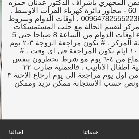
الحقن المجهري باشراف الدكتور عدنان حمزه
البديري . العنوان : العراق - حله - شارع 60 - مجاور دائرة كهرباء الفرات الاوسط .
للاستفسار : يرجى الاتصال على الرقم 009647825552236 . اوقات الدوام وشروط
لمركز لتقييم الحالة مع جلب المستمسكات
الاربعة مستنسخة ملون وعقد الزواج . # اوقات الدوام من الساعة 8 صباحا حتى 5
مساءاً كل ايام الاسبوع عدا الجمعة عطلة المركز . # تكون مراجعة الزوجة ٢،٣ يوم
بالدورة وفي حال غياب الدورة اكثر من ١٠ ايام تكون المراجعة في اي وقت . #
تكون مراجعة الزوج بعد الامتناع عن الجماع من ٤-٦ يوم مو شرط تحظرون بنفس
اليوم . #حاليا اكو تخفيض على سعر عملية اطفال الانابيب . فالعملية صارت ٢٢
ورقة بدلا من ٢٧ ورقة . وسعر التحاليل من اول يوم مراجعة الى يوم ارجاع الاجنة ٣
اج من ٩٠٠ الى مليون ونص حسب الاستجابة ممكن يزيد وممكن
خدماتنا
اهدافنا