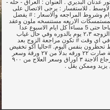
 عدنان البديري . العنوان : العراق - حله -
رات الاوسط . للاستفسار : يرجى الاتصال على
0096 . اوقات الدوام وشروط المراجعه والاسعار : # يفضل
المستمسكات الاربعه مستنسخه ملون وعقد
الزواج # اوقات الدوام من الساعه 8 صباحا حتى 5 مساءاً كل ايام الاسبوع عدا
الجمعه عطلة المركز # تكون المراجعه الزوجه ٢،٣ يوم بالدوره وفي حال غياب
ون المراجعه في اي وقت # تكون مراجعة الزوج بعد
ع من ٤-٦ يوم مو شرط تحظرون بنفس اليوم. #حاليا اكو تخفيض
على سعر عملية اطفال الانابيب فالعملية صارت ٢٢ ورقه بدلا من ٢٧ ورقة وسعر
التحاليل من اول يوم مراجعة الى يوم ارجاع الاجنة ٣ اوراق وسعر العلاج من ٩٠٠
يزيد وممكن يقل .