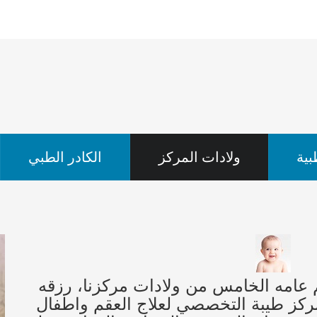
ية
ولادات المركز
الكادر الطبي
اتم عامه الخامس من ولادات مركزنا، رزقه
نا بعد انتظار دام 14 سنه. مركز طيبة التخصصي لعلاج العقم واطفال