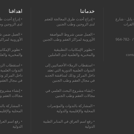
خدماتنا
اهدافنا
 بابل - شارع
• إدراج أحدث طرق المعالجة للعقم
• إدراج أحدث ط
 الفرات
لدى الزوجين وطب الجنين
لدى الزوجين و
• العمل ضمن شروط المواصفة
• العمل ضمن ش
964-760-1368-475+ / 964-782-
الأوروبية لمراكز العقم وطب الجنين
الأوروبية لمراك
• تطوير الإمكانيات التطبيقية
• تطوير الإمكاني
cont
والمخبرية والعلمية لدى العاملين
والمخبرية والعل
• استقطاب الزملاء الأخصائيين إلى
• استقطاب الزمل
الندوات العلمية الدورية التي تعقد
الندوات العلمية 
داخل المركز وذلك لمناقشة الجديد
داخل المركز وذ
في مجال العقم وطب الجنين
في مجال العقم
• إنشاء مشروع البحث العلمي في
• إنشاء مشروع 
مجالات العقم وطب الجنين
مجالات العقم و
• المشاركة بالندوات والمؤتمرات
• المشاركة بالن
المحلية والإقليمية والدولية
المحلية والإقليم
• رفع اسم العراق في المنابر الطبية
• رفع اسم العرا
الدولية
الدولية