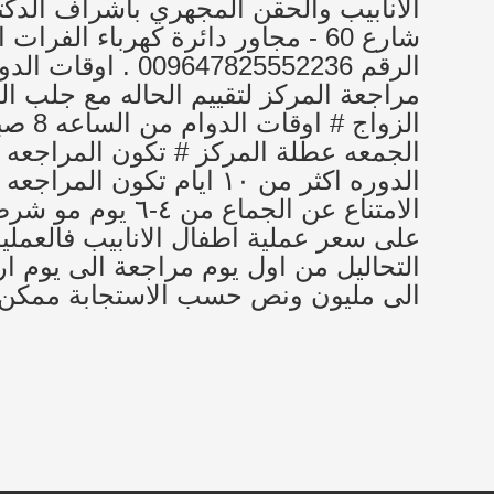
الانابيب والحقن المجهري باشراف الدكتور
شارع 60 - مجاور دائرة كهرباء الف
الرقم 47825552236
مراجعة المركز لتقييم الحاله مع جلب 
الدوره اكثر من ١٠ ايام تك
الامتناع عن الجما
الى مليون ونص حسب الاستجابة ممكن 